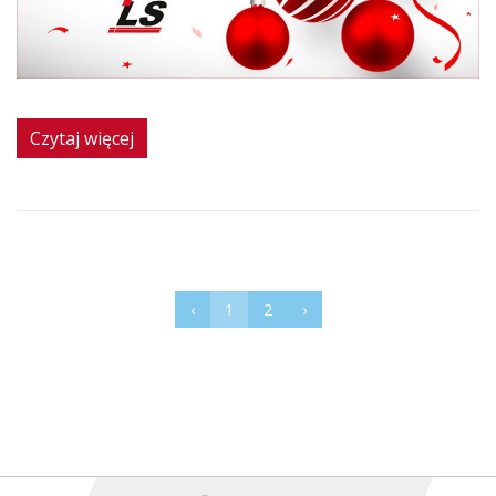
Czytaj więcej
‹
1
2
›