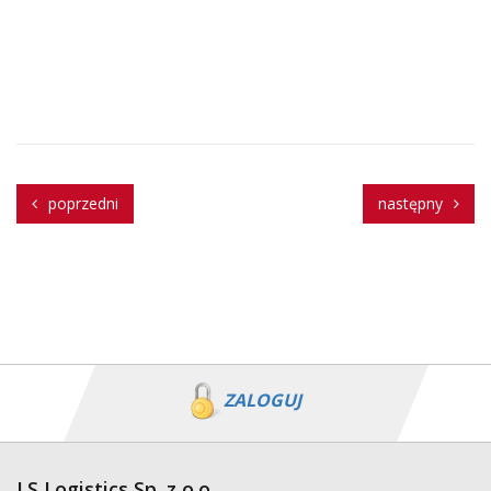
poprzedni
następny
ZALOGUJ
LS Logistics Sp. z o.o.